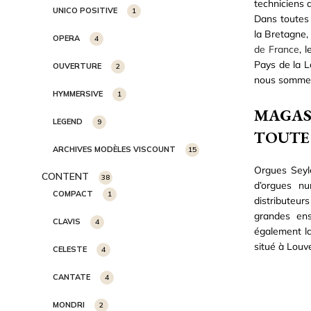
techniciens 
UNICO POSITIVE
1
Dans toutes 
la Bretagne,
OPERA
4
de France
, 
Pays de la L
OUVERTURE
2
nous sommes
HYMMERSIVE
1
MAGAS
LEGEND
9
TOUTE
ARCHIVES MODÈLES VISCOUNT
15
Orgues Seyle
CONTENT
38
d’orgues nu
COMPACT
1
distributeur
grandes ens
CLAVIS
4
également la
situé à Louve
CELESTE
4
CANTATE
4
MONDRI
2