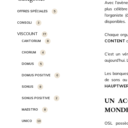
Avec l’avène
plus célèbre
OFFRES SPÉCIALES
5
l’organiste 
disponibles.
CONSOLI
3
VISCOUNT
Chaque orgue
77
CONTENT
a
CANTORUM
8
CHORUM
4
C’est un vé
aujourd’hui.
DOMUS
5
Les banques
DOMUS POSITIVE
0
de sons au
HAUPTWE
SONUS
8
SONUS POSITIVE
2
UN AC
MONDE
MAESTRO
8
UNICO
10
OSL possè