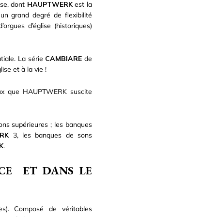
ise, dont
HAUPTWERK
est la
n grand degré de flexibilité
orgues d’église (historiques)
tiale. La série
CAMBIARE
de
se et à la vie !
uyaux que HAUPTWERK suscite
ons supérieures ; les banques
RK
3, les banques de sons
K
.
CE ET DANS LE
ues). Composé de véritables