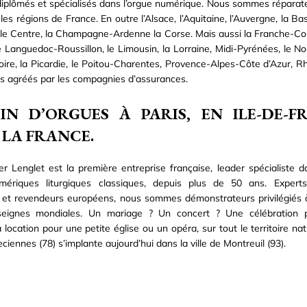
diplômés et spécialisés dans l’orgue numérique. Nous sommes répara
les régions de France. En outre l’Alsace, l’Aquitaine, l’Auvergne, la 
 le Centre, la Champagne-Ardenne la Corse. Mais aussi la Franche-Co
le Languedoc-Roussillon, le Limousin, la Lorraine, Midi-Pyrénées, le No
oire, la Picardie, le Poitou-Charentes, Provence-Alpes-Côte d’Azur, 
 agréés par les compagnies d’assurances.
IN D’ORGUES À PARIS, EN ILE-DE-
 LA FRANCE.
r Lenglet est la première entreprise française, leader spécialiste 
mériques liturgiques classiques, depuis plus de 50 ans. Experts,
s et revendeurs européens, nous sommes démonstrateurs privilégiés 
eignes mondiales. Un mariage ? Un concert ? Une célébration p
 location pour une petite église ou un opéra, sur tout le territoire na
ciennes (78) s’implante aujourd’hui dans la ville de Montreuil (93).