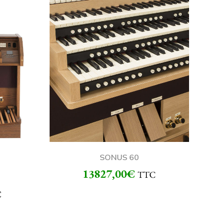
SONUS 60
13827,00
€
TTC
C