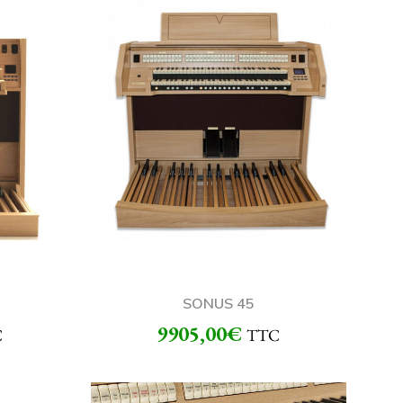
SONUS 45
9905,00
€
C
TTC